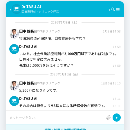
Dr.TASU AI
‹
ℹ 🔍 ≡
医業専門AI・クリニック経営
2026年1月8日（木）
田中 院長
田中内科クリニック
1月8日 14:58
措法26条の所得制限、自費診療分も含む？
Dr.TASU AI
14:59
いいえ。社会保険診療報酬が
5,000万円以下
であれば対象です。
自費分は判定に含みません。
先生は5,000万を超えそうですか？
14:59
2026年1月16日（金）
田中 院長
田中内科クリニック
1月16日 13:10
5,200万になりそうです。
Dr.TASU AI
13:11
その場合は特例より
MS法人による所得分散
が有効です。
13:11
➤
メッセージを入力...
知識・制度の確認は即時解決