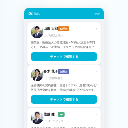
Dr.
TASU
山田 太郎
›
税理士
〇〇税理士法人
開業医・医療法人の節税対策・MS法人設立を専門
とし、15年以上の実績。クリニックの経営課題に
ワ…
チャットで相談する
鈴木 花子
›
弁護士
〇〇法律事務所
医療機関の契約審査・労務トラブル・患者対応など
医療法務全般を担当。迅速な初動対応が強みです。
チャットで相談する
佐藤 健一
›
FP
〇〇FPオフィス