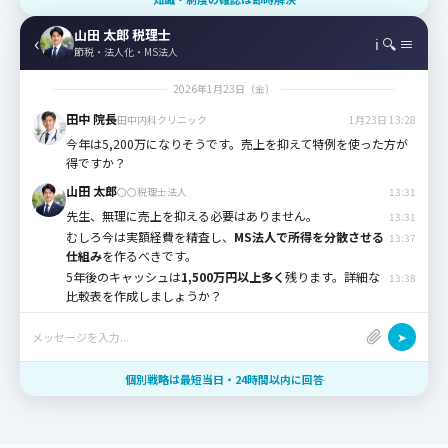
山田 太郎 税理士
‹
ℹ 🔍 ≡
節税・法人化・MS法人
2026年1月23日（金）
田中 院長
田中内科クリニック
1月23日 13:28
今年は5,200万になりそうです。売上を抑えて特例を使った方が
得ですか？
山田 太郎
〇〇税理士法人
13:31
先生、無理に売上を抑える必要はありません。
13:31
むしろ今は実額経費を精査し、
MS法人で所得を分散させる
13:37
仕組み
を作るべきです。
5年後のキャッシュは
1,500万円以上多く
残ります。詳細な
13:38
比較表を作成しましょうか？
➤
メッセージを入力...
個別戦略は最短当日・24時間以内に回答