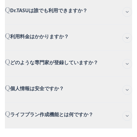
Q
Dr.TASUは誰でも利用できますか？
A
医師・歯科医師および関連医療従事者の方が対
Q
象です。専門家としての登録には審査を経てい
利用料金はかかりますか？
ただきます。
A
医師・歯科医師の方は基本機能を無料でご利用
Q
いただけます。専門家への相談やマーケットプ
どのような専門家が登録していますか？
レイスでの購入には、それぞれのサービスに応
じた料金が発生する場合があります。
A
税理士、弁護士、ファイナンシャルプランナ
Q
ー、保険代理店、不動産コンサルタントなど、
個人情報は安全ですか？
医師のキャリア・資産形成に関わる専門家が多
数登録しています。
A
はい。医師専用のクローズド環境を構築してお
Q
り、すべての通信は暗号化されています。相談
ライフプラン作成機能とは何ですか？
内容も厳重に管理され、安心してご利用いただ
けます。
A
年収、家族構成、住宅計画などを入力いただく