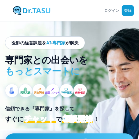
Dr.TASU
ログイン
登録
医師の経営課題を
AI
/
専門家
が解決
•
•
•
専
門
家
との出会いを
もっとスマートに
税務
開業支援
資金調達
経営コンサル
WEB施策
保険相談
信頼できる『専門家』を探して
チャット
相談開始
すぐに
で
！